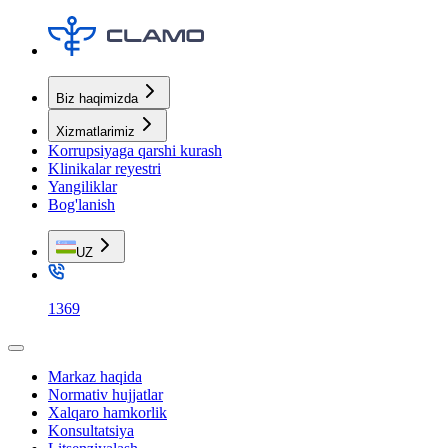
Biz haqimizda
Xizmatlarimiz
Korrupsiyaga qarshi kurash
Klinikalar reyestri
Yangiliklar
Bog'lanish
UZ
1369
Markaz haqida
Normativ hujjatlar
Xalqaro hamkorlik
Konsultatsiya