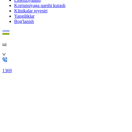
Litsenziyalash
Korrupsiyaga qarshi kurash
Klinikalar reyestri
Yangiliklar
Bog'lanish
uz
1369