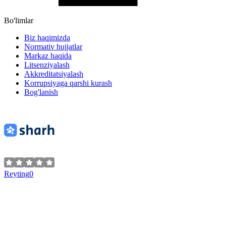
Bo'limlar
Biz haqimizda
Normativ hujjatlar
Markaz haqida
Litsenziyalash
Akkreditatsiyalash
Korrupsiyaga qarshi kurash
Bog'lanish
Reyting
0