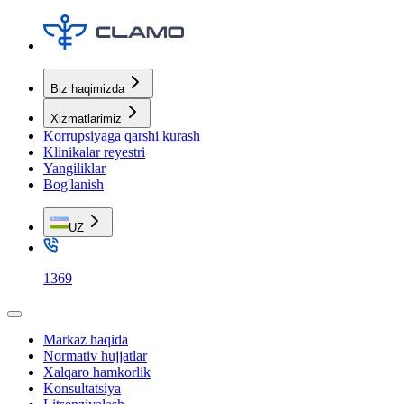
Biz haqimizda
Xizmatlarimiz
Korrupsiyaga qarshi kurash
Klinikalar reyestri
Yangiliklar
Bog'lanish
UZ
1369
Markaz haqida
Normativ hujjatlar
Xalqaro hamkorlik
Konsultatsiya