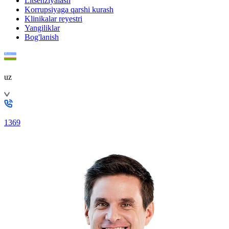
Litsenziyalash
Korrupsiyaga qarshi kurash
Klinikalar reyestri
Yangiliklar
Bog'lanish
uz
1369