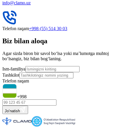
info@clamo.uz
Telefon raqam
+998 (55) 514 30 03
Biz bilan aloqa
Agar sizda biron bir savol bo‘lsa yoki ma’lumotga muhtoj
bo‘lsangiz, biz bilan bog‘laning.
Ism-familiya
Tashkilot
Telefon raqam
+998
Jo‘natish