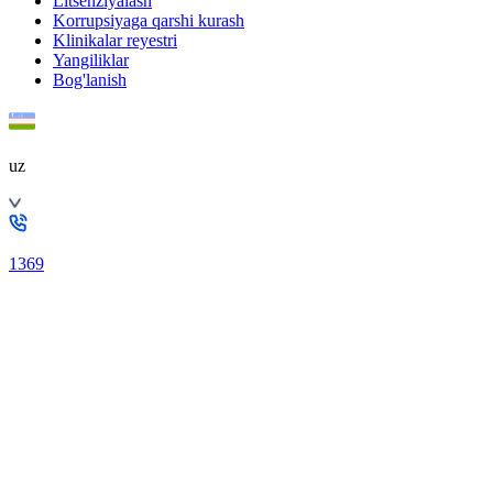
Litsenziyalash
Korrupsiyaga qarshi kurash
Klinikalar reyestri
Yangiliklar
Bog'lanish
uz
1369