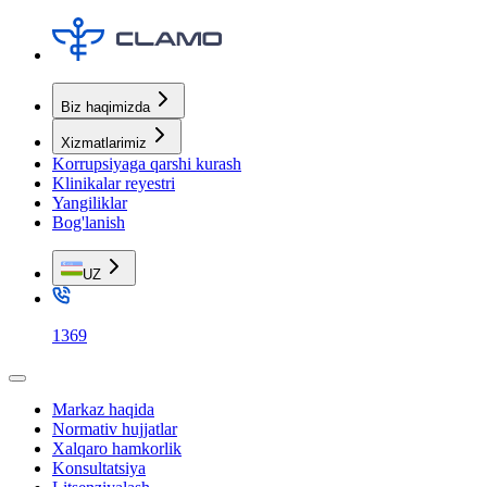
Biz haqimizda
Xizmatlarimiz
Korrupsiyaga qarshi kurash
Klinikalar reyestri
Yangiliklar
Bog'lanish
UZ
1369
Markaz haqida
Normativ hujjatlar
Xalqaro hamkorlik
Konsultatsiya