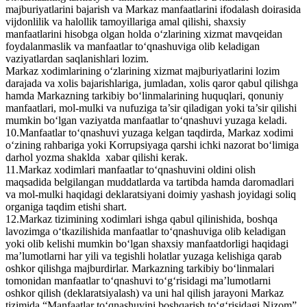
majburiyatlarini bajarish va Markaz manfaatlarini ifodalash doirasida
vijdonlilik va halollik tamoyillariga amal qilishi, shaxsiy
manfaatlarini hisobga olgan holda o‘zlarining xizmat mavqeidan
foydalanmaslik va manfaatlar to‘qnashuviga olib keladigan
vaziyatlardan saqlanishlari lozim.
Markaz xodimlarining o‘zlarining xizmat majburiyatlarini lozim
darajada va xolis bajarishlariga, jumladan, xolis qaror qabul qilishga
hamda Markazning tarkibiy bo‘linmalarining huquqlari, qonuniy
manfaatlari, mol-mulki va nufuziga ta’sir qiladigan yoki ta’sir qilishi
mumkin bo‘lgan vaziyatda manfaatlar to‘qnashuvi yuzaga keladi.
10.Manfaatlar to‘qnashuvi yuzaga kelgan taqdirda, Markaz xodimi
o‘zining rahbariga yoki Korrupsiyaga qarshi ichki nazorat bo‘limiga
darhol yozma shaklda xabar qilishi kerak.
11.Markaz xodimlari manfaatlar to‘qnashuvini oldini olish
maqsadida belgilangan muddatlarda va tartibda hamda daromadlari
va mol-mulki haqidagi deklaratsiyani doimiy yashash joyidagi soliq
organiga taqdim etishi shart.
12.Markaz tizimining xodimlari ishga qabul qilinishida, boshqa
lavozimga o‘tkazilishida manfaatlar to‘qnashuviga olib keladigan
yoki olib kelishi mumkin bo‘lgan shaxsiy manfaatdorligi haqidagi
ma’lumotlarni har yili va tegishli holatlar yuzaga kelishiga qarab
oshkor qilishga majburdirlar. Markazning tarkibiy bo‘linmalari
tomonidan manfaatlar to‘qnashuvi to‘g‘risidagi ma’lumotlarni
oshkor qilish (deklaratsiyalash) va uni hal qilish jarayoni Markaz
tizimida “Manfaatlar to‘qnashuvini boshqarish to‘g‘risidagi Nizom”