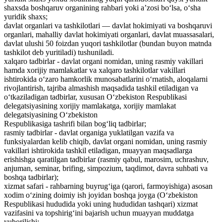
shaxsda boshqaruv organining rahbari yoki a’zosi bo‘lsa, o‘sha
yuridik shaxs;
davlat organlari va tashkilotlari — davlat hokimiyati va boshqaruvi
organlari, mahalliy davlat hokimiyati organlari, davlat muassasalari,
davlat ulushi 50 foizdan yuqori tashkilotlar (bundan buyon matnda
tashkilot deb yuritiladi) tushuniladi.
xalqaro tadbirlar - davlat organi nomidan, uning rasmiy vakillari
hamda xorijiy mamlakatlar va xalqaro tashkilotlar vakillari
ishtirokida o‘zaro hamkorlik munosabatlarini o‘rnatish, aloqalarni
rivojlantirish, tajriba almashish maqsadida tashkil etiladigan va
o‘tkaziladigan tadbirlar, xususan O‘zbekiston Respublikasi
delegatsiyasining xorijiy mamlakatga, xorijiy mamlakat
delegatsiyasining O‘zbekiston
Respublikasiga tashrifi bilan bog‘liq tadbirlar;
rasmiy tadbirlar - davlat organiga yuklatilgan vazifa va
funksiyalardan kelib chiqib, davlat organi nomidan, uning rasmiy
vakillari ishtirokida tashkil etiladigan, muayyan maqsadlarga
erishishga qaratilgan tadbirlar (rasmiy qabul, marosim, uchrashuv,
anjuman, seminar, brifing, simpozium, taqdimot, davra suhbati va
boshqa tadbirlar);
xizmat safari - rahbarning buyrug‘iga (qarori, farmoyishiga) asosan
xodim o‘zining doimiy ish joyidan boshqa joyga (O‘zbekiston
Respublikasi hududida yoki uning hududidan tashqari) xizmat
vazifasini va topshirig‘ini bajarish uchun muayyan muddatga
yuborilishi;