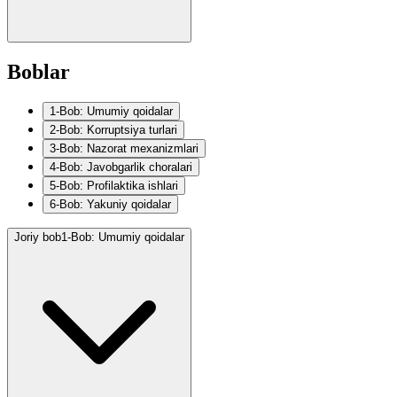
Boblar
1-Bob: Umumiy qoidalar
2-Bob: Korruptsiya turlari
3-Bob: Nazorat mexanizmlari
4-Bob: Javobgarlik choralari
5-Bob: Profilaktika ishlari
6-Bob: Yakuniy qoidalar
Joriy bob
1-Bob: Umumiy qoidalar