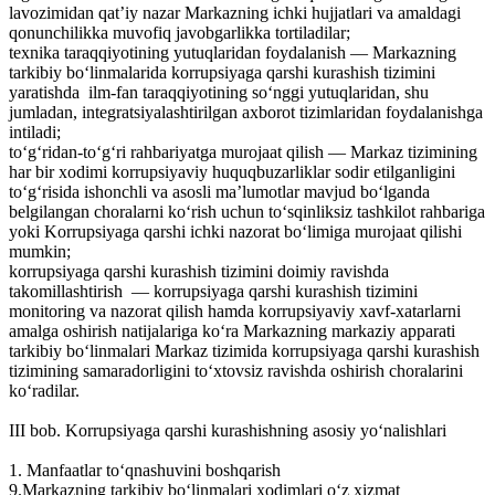
lavozimidan qat’iy nazar Markazning ichki hujjatlari va amaldagi
qonunchilikka muvofiq javobgarlikka tortiladilar;
texnika taraqqiyotining yutuqlaridan foydalanish — Markazning
tarkibiy bo‘linmalarida korrupsiyaga qarshi kurashish tizimini
yaratishda ilm-fan taraqqiyotining so‘nggi yutuqlaridan, shu
jumladan, integratsiyalashtirilgan axborot tizimlaridan foydalanishga
intiladi;
to‘g‘ridan-to‘g‘ri rahbariyatga murojaat qilish — Markaz tizimining
har bir xodimi korrupsiyaviy huquqbuzarliklar sodir etilganligini
to‘g‘risida ishonchli va asosli ma’lumotlar mavjud bo‘lganda
belgilangan choralarni ko‘rish uchun to‘sqinliksiz tashkilot rahbariga
yoki Korrupsiyaga qarshi ichki nazorat bo‘limiga murojaat qilishi
mumkin;
korrupsiyaga qarshi kurashish tizimini doimiy ravishda
takomillashtirish — korrupsiyaga qarshi kurashish tizimini
monitoring va nazorat qilish hamda korrupsiyaviy xavf-xatarlarni
amalga oshirish natijalariga ko‘ra Markazning markaziy apparati
tarkibiy bo‘linmalari Markaz tizimida korrupsiyaga qarshi kurashish
tizimining samaradorligini to‘xtovsiz ravishda oshirish choralarini
ko‘radilar.
III bob. Korrupsiyaga qarshi kurashishning asosiy yo‘nalishlari
1. Manfaatlar to‘qnashuvini boshqarish
9.Markazning tarkibiy bo‘linmalari xodimlari o‘z xizmat