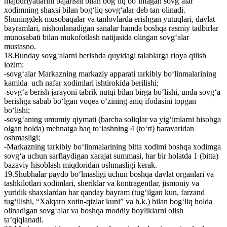
majburiyatlarini bajarishi bilan bog‘liq bo‘lmagan sovg‘alar
xodimning shaxsi bilan bog‘liq sovg‘alar deb tan olinadi.
Shuningdek musobaqalar va tanlovlarda erishgan yutuqlari, davlat
bayramlari, nishonlanadigan sanalar hamda boshqa rasmiy tadbirlar
munosabati bilan mukofotlash natijasida olingan sovg‘alar
mustasno.
18.Bunday sovg‘alarni berishda quyidagi talablarga rioya qilish
lozim:
-sovg‘alar Markazning markaziy apparati tarkibiy bo‘linmalarining
kamida uch nafar xodimlari ishtirokida berilishi;
-sovg‘a berish jarayoni tabrik nutqi bilan birga bo‘lishi, unda sovg‘a
berishga sabab bo‘lgan voqea o‘zining aniq ifodasini topgan
bo‘lishi;
-sovg‘aning umumiy qiymati (barcha soliqlar va yig‘imlarni hisobga
olgan holda) mehnatga haq to‘lashning 4 (to‘rt) baravaridan
oshmasligi;
-Markazning tarkibiy bo‘linmalarining bitta xodimi boshqa xodimga
sovg‘a uchun sarflaydigan xarajat summasi, har bir holatda 1 (bitta)
bazaviy hisoblash miqdoridan oshmasligi kerak.
19.Shubhalar paydo bo‘lmasligi uchun boshqa davlat organlari va
tashkilotlari xodimlari, sheriklar va kontragentlar, jismoniy va
yuridik shaxslardan har qanday bayram (tug‘ilgan kun, farzand
tug‘ilishi, “Xalqaro xotin-qizlar kuni” va h.k.) bilan bog‘liq holda
olinadigan sovg‘alar va boshqa moddiy boyliklarni olish
ta’qiqlanadi.