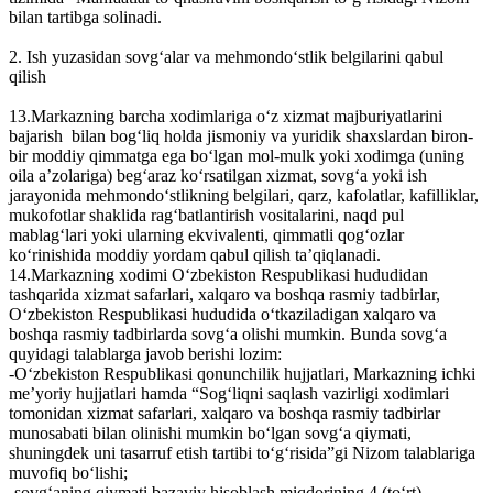
bilan tartibga solinadi.
2. Ish yuzasidan sovg‘alar va mehmondo‘stlik belgilarini qabul
qilish
13.Markazning barcha xodimlariga o‘z xizmat majburiyatlarini
bajarish bilan bog‘liq holda jismoniy va yuridik shaxslardan biron-
bir moddiy qimmatga ega bo‘lgan mol-mulk yoki xodimga (uning
oila a’zolariga) beg‘araz ko‘rsatilgan xizmat, sovg‘a yoki ish
jarayonida mehmondo‘stlikning belgilari, qarz, kafolatlar, kafilliklar,
mukofotlar shaklida rag‘batlantirish vositalarini, naqd pul
mablag‘lari yoki ularning ekvivalenti, qimmatli qog‘ozlar
ko‘rinishida moddiy yordam qabul qilish ta’qiqlanadi.
14.Markazning xodimi O‘zbekiston Respublikasi hududidan
tashqarida xizmat safarlari, xalqaro va boshqa rasmiy tadbirlar,
O‘zbekiston Respublikasi hududida o‘tkaziladigan xalqaro va
boshqa rasmiy tadbirlarda sovg‘a olishi mumkin. Bunda sovg‘a
quyidagi talablarga javob berishi lozim:
-O‘zbekiston Respublikasi qonunchilik hujjatlari, Markazning ichki
me’yoriy hujjatlari hamda “Sogʻliqni saqlash vazirligi xodimlari
tomonidan xizmat safarlari, xalqaro va boshqa rasmiy tadbirlar
munosabati bilan olinishi mumkin bo‘lgan sovg‘a qiymati,
shuningdek uni tasarruf etish tartibi to‘g‘risida”gi Nizom talablariga
muvofiq bo‘lishi;
-sovg‘aning qiymati bazaviy hisoblash miqdorining 4 (to‘rt)