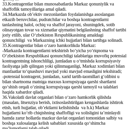
33.Kontragentlar bilan munosabatlarda Markaz qonuniylik va
shaffoflik tamoyillariga amal qiladi.
34.Markazda ob’ektiv mezonlardan foydalanishga asoslangan
еtkazib beruvchilar, pudratchilar va boshqa kontragentlarni
tanlashning halol, ochiq va shaffof jarayoni, shuningdek, sotib
olinayotgan tovar va xizmatlar qiymatini belgilashning shaffof tartibi
joriy etilib, ular O‘zbekiston Respublikasining amaldagi
qonunchiligi va Markazning ichki hujjatlari bilan tartibga solinadi.
35.Kontragentlar bilan o‘zaro hamkorlikda Markaz:
-Markazda kontragentlarni tekshirish bo‘yicha yo‘riqnoma va
O‘zbekiston Respublikasi qonunchiligi talablariga muvofiq potensial
kontragentning ishonchliligi, jumladan u o‘tmishda korrupsiyaviy
faoliyatga jalb qilingan yoki qilinmaganligi, Markaz xodimlari bilan
manfaatlar to‘qnashuvi mavjud yoki mavjud emasligini tekshiradi;
-potensial kontragent, jumladan, xarid tartib-taomillari g‘olibini u
bilan shartnoma matniga maxsus korrupsiyaga qarshi shartlarni
qo‘shish orqali o‘zining korrupsiyaga qarshi tamoyil va talablari
haqida xabardor qiladi.
36.Vakolatli davlat organlari bilan o‘zaro hamkorlik qilishda
(masalan, litsenziya berish, ixtisoslashtirilgan kengashlarda ishtirok
etish, turli hujjatlar, ob’ektlarni kelishishda va h.k) Markaz
hujjatlarni ko‘rib chiqishning shaffofligi va xolisligini ta’minlaydi
hamda zarur hollarda mazkur davlat organlari tomonidan salbiy va
boshqa xulosalarga kelish sabablari xususida qo‘shimcha
ma’lumotlarni talab qiladi.