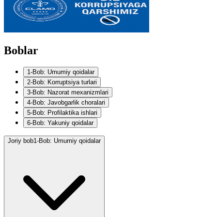
Boblar
1-Bob: Umumiy qoidalar
2-Bob: Korruptsiya turlari
3-Bob: Nazorat mexanizmlari
4-Bob: Javobgarlik choralari
5-Bob: Profilaktika ishlari
6-Bob: Yakuniy qoidalar
Joriy bob
1-Bob: Umumiy qoidalar