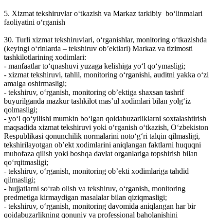
5. Xizmat tekshiruvlar o‘tkazish va Markaz tarkibiy bo‘linmalari
faoliyatini o‘rganish
30. Turli xizmat tekshiruvlari, o‘rganishlar, monitoring o‘tkazishda
(keyingi o‘rinlarda – tekshiruv ob’ektlari) Markaz va tizimosti
tashkilotlarining xodimlari:
- manfaatlar to‘qnashuvi yuzaga kelishiga yo‘l qo‘ymasligi;
- xizmat tekshiruvi, tahlil, monitoring o‘rganishi, auditni yakka o‘zi
amalga oshirmasligi;
- tekshiruv, o‘rganish, monitoring ob’ektiga shaxsan tashrif
buyurilganda mazkur tashkilot mas’ul xodimlari bilan yolg‘iz
qolmasligi;
- yo‘l qo‘yilishi mumkin bo‘lgan qoidabuzarliklarni soxtalashtirish
maqsadida xizmat tekshiruvi yoki o‘rganish o‘tkazish, O‘zbekiston
Respublikasi qonunchilik normalarini noto‘g‘ri talqin qilmasligi,
tekshirilayotgan ob’ekt xodimlarini aniqlangan faktlarni huquqni
muhofaza qilish yoki boshqa davlat organlariga topshirish bilan
qo‘rqitmasligi;
- tekshiruv, o‘rganish, monitoring ob’ekti xodimlariga tahdid
qilmasligi;
- hujjatlarni so‘rab olish va tekshiruv, o‘rganish, monitoring
predmetiga kirmaydigan masalalar bilan qiziqmasligi;
- tekshiruv, o‘rganish, monitoring davomida aniqlangan har bir
qoidabuzarlikning qonuniy va professional baholanishini