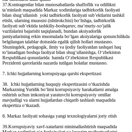
37.Kontragentlar bilan munosabatlarda shaffoflik va odillikni
ta’minlash maqsadida Markaz xodimlariga tadbirkorlik faoliyati
bilan shug‘ullanish yoki tadbirkorlik faoliyati sub’ektlarini tashkil
etishi, ularning muassisi (ishtirokchisi) bo‘lishga, tadbirkorlik
faoliyati sub’ektida tashkiliy-boshqaruv, ma’muriy-xo‘jalik
vazifalarini bajarishi taqiqlanadi, bundan aksiyadorlik
jamiyatlarining erkin muomalada bo‘lgan aksiyalariga qonunchilikda
belgilangan talablar doirasida egalik qilish hollari mustasno.
Shuningdek, pedagogik, ilmiy va ijodiy faoliyatdan tashqari haq
to‘lanadigan boshqa faoliyat bilan shug‘ullanishga, O‘zbekiston
Respublikasi qonunlarida hamda O‘zbekiston Respublikasi
Prezidenti qarorlarida nazarda tutilgan holatlar mustasno.
7. Ichki hujjatlarning korrupsiyaga qarshi ekspertizasi
38. Ichki hujjatlarning huquqiy ekspertizasini o‘tkazishda
Markazning Yuridik bo‘limi korrupsiyaviy harakatlarni amalga
oshirish uchun imkoniyat yaratuvchi korrupsiyaviy omillar
mavjudligi va ularni hujjatlardan chiqarib tashlash maqsadida
ekspertiza o‘tkazadi.
8. Markaz faoliyati sohasiga yangi texnologiyalarni joriy etish
39.Korrupsiyaviy xavf-xatarlarni minimallashtirish maqsadida
Markaz xodimlari o‘z funksiyalari va lavozim majburiyatlarini