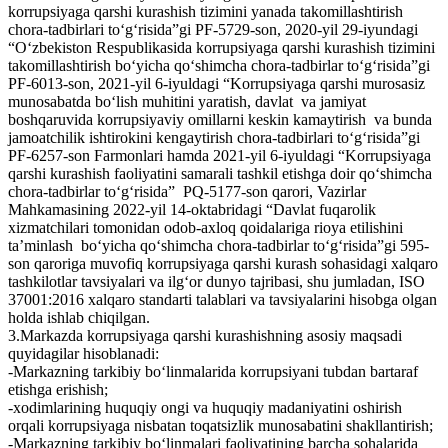
korrupsiyaga qarshi kurashish tizimini yanada takomillashtirish
chora-tadbirlari to‘g‘risida”gi PF-5729-son, 2020-yil 29-iyundagi
“O‘zbekiston Respublikasida korrupsiyaga qarshi kurashish tizimini
takomillashtirish bo‘yicha qo‘shimcha chora-tadbirlar to‘g‘risida”gi
PF-6013-son, 2021-yil 6-iyuldagi “Korrupsiyaga qarshi murosasiz
munosabatda bo‘lish muhitini yaratish, davlat va jamiyat
boshqaruvida korrupsiyaviy omillarni keskin kamaytirish va bunda
jamoatchilik ishtirokini kengaytirish chora-tadbirlari to‘g‘risida”gi
PF-6257-son Farmonlari hamda 2021-yil 6-iyuldagi “Korrupsiyaga
qarshi kurashish faoliyatini samarali tashkil etishga doir qo‘shimcha
chora-tadbirlar to‘g‘risida” PQ-5177-son qarori, Vazirlar
Mahkamasining 2022-yil 14-oktabridagi “Davlat fuqarolik
xizmatchilari tomonidan odob-axloq qoidalariga rioya etilishini
ta’minlash bo‘yicha qo‘shimcha chora-tadbirlar to‘g‘risida”gi 595-
son qaroriga muvofiq korrupsiyaga qarshi kurash sohasidagi xalqaro
tashkilotlar tavsiyalari va ilg‘or dunyo tajribasi, shu jumladan, ISO
37001:2016 xalqaro standarti talablari va tavsiyalarini hisobga olgan
holda ishlab chiqilgan.
3.Markazda korrupsiyaga qarshi kurashishning asosiy maqsadi
quyidagilar hisoblanadi:
-Markazning tarkibiy bo‘linmalarida korrupsiyani tubdan bartaraf
etishga erishish;
-xodimlarining huquqiy ongi va huquqiy madaniyatini oshirish
orqali korrupsiyaga nisbatan toqatsizlik munosabatini shakllantirish;
-Markazning tarkibiy bo‘linmalari faoliyatining barcha sohalarida