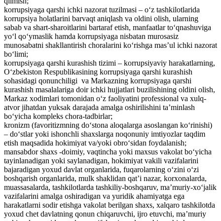
qilmish;
korrupsiyaga qarshi ichki nazorat tuzilmasi – o‘z tashkilotlarida
korrupsiya holatlarini barvaqt aniqlash va oldini olish, ularning
sabab va shart-sharoitlarini bartaraf etish, manfaatlar to‘qnashuviga
yo‘l qo‘ymaslik hamda korrupsiyaga nisbatan murosasiz
munosabatni shakllantirish choralarini ko‘rishga mas’ul ichki nazorat
bo‘limi;
korrupsiyaga qarshi kurashish tizimi – korrupsiyaviy harakatlarning,
O‘zbekiston Respublikasining korrupsiyaga qarshi kurashish
sohasidagi qonunchiligi va Markazning korrupsiyaga qarshi
kurashish masalalariga doir ichki hujjatlari buzilishining oldini olish,
Markaz xodimlari tomonidan o‘z faoliyatini professional va xulq-
atvor jihatdan yuksak darajada amalga oshirilishini ta’minlash
bo‘yicha kompleks chora-tadbirlar;
kronizm (favoritizmning do‘stona aloqalarga asoslangan ko‘rinishi)
– do‘stlar yoki ishonchli shaxslarga noqonuniy imtiyozlar taqdim
etish maqsadida hokimiyat va/yoki obro‘sidan foydalanish;
mansabdor shaxs -doimiy, vaqtincha yoki maxsus vakolat bo‘yicha
tayinlanadigan yoki saylanadigan, hokimiyat vakili vazifalarini
bajaradigan yoxud davlat organlarida, fuqarolarning o‘zini o‘zi
boshqarish organlarida, mulk shaklidan qat’i nazar, korxonalarda,
muassasalarda, tashkilotlarda tashkiliy-boshqaruv, ma’muriy-xo‘jalik
vazifalarini amalga oshiradigan va yuridik ahamiyatga ega
harakatlarni sodir etishga vakolat berilgan shaxs, xalqaro tashkilotda
yoxud chet davlatning qonun chiqaruvchi, ijro etuvchi, ma’muriy