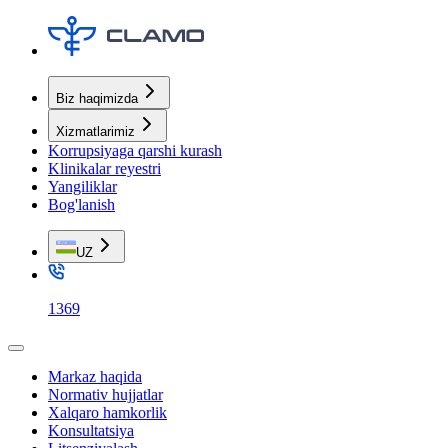
Biz haqimizda
Xizmatlarimiz
Korrupsiyaga qarshi kurash
Klinikalar reyestri
Yangiliklar
Bog'lanish
UZ
1369
Markaz haqida
Normativ hujjatlar
Xalqaro hamkorlik
Konsultatsiya