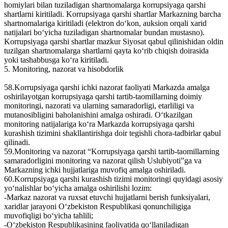
homiylari bilan tuziladigan shartnomalarga korrupsiyaga qarshi
shartlarni kiritiladi. Korrupsiyaga qarshi shartlar Markazning barcha
shartnomalariga kiritiladi (elektron do‘kon, auksion orqali xarid
natijalari bo‘yicha tuziladigan shartnomalar bundan mustasno).
Korrupsiyaga qarshi shartlar mazkur Siyosat qabul qilinishidan oldin
tuzilgan shartnomalarga shartlarni qayta ko‘rib chiqish doirasida
yoki tashabbusga ko‘ra kiritiladi.
5. Monitoring, nazorat va hisobdorlik
58.Korrupsiyaga qarshi ichki nazorat faoliyati Markazda amalga
oshirilayotgan korrupsiyaga qarshi tartib-taomillarning doimiy
monitoringi, nazorati va ularning samaradorligi, еtarliligi va
mutanosibligini baholanishini amalga oshiradi. O‘tkazilgan
monitoring natijalariga ko‘ra Markazda korrupsiyaga qarshi
kurashish tizimini shakllantirishga doir tegishli chora-tadbirlar qabul
qilinadi.
59.Monitoring va nazorat “Korrupsiyaga qarshi tartib-taomillarning
samaradorligini monitoring va nazorat qilish Uslubiyoti”ga va
Markazning ichki hujjatlariga muvofiq amalga oshiriladi.
60.Korrupsiyaga qarshi kurashish tizimi monitoringi quyidagi asosiy
yo‘nalishlar bo‘yicha amalga oshirilishi lozim:
-Markaz nazorat va ruxsat etuvchi hujjatlarni berish funksiyalari,
xaridlar jarayoni O‘zbekiston Respublikasi qonunchiligiga
muvofiqligi bo‘yicha tahlili;
-O‘zbekiston Respublikasining faoliyatida qo‘llaniladigan