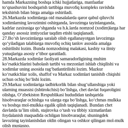
hamda Markazning boshqa ichki hujjatlariga, manfaatlar
to‘qnashuvini boshqarish tartibiga muvofiq kompleks ravishda
tekshirish bilan birga amalga oshiriladi.
26.Markazda xodimlarga oid masalalarda qaror qabul qiluvchi
xodimlarning lavozimini oshirganda, lavozimga tayinlanganda,
kadrlar zaxirasiga qo‘shganda va h.k.larda nomzod (xodim)larga har
qanday asossiz imtiyozlar taqdim etishi taqiqlanadi.
27.Bo‘sh lavozimlarga saralab olish egallanayotgan lavozimga
qo‘yiladigan talablarga muvofiq ochiq tanlov asosida amalga
oshirilishi lozim. Bunda nomzodning malakasi, kasbiy va ilmiy
yutuqlariga asosiy e’tibor qaratiladi.
28.Markazda xodimlar faoliyati samaradorligining muhim
ko‘rsatkichlarini baholash tartibi va mezonlari ishlab chiqilishi va
xodimlar uning asosida rag‘batlantirilishi lozim. Mazkur
ko‘rsatkichlar xolis, shaffof va Markaz xodimlari tanishib chiqishi
uchun ochiq bo‘lishi lozim.
29.Markaz xodimlariga tadbirkorlik bilan shug‘ullanshiga yoki
ularning muassisi (ishtirokchisi) bo‘lishga, chet davlat fuqaroligini
olishga, O‘zbekiston Respublikasi hududidan tashqarida
hisobvaraqlar ochishga va ularga ega bo‘lishga, ko‘chmas mulkka
va boshqa mol-mulkka egalik qilish taqiqlanadi. Bundan chet
davlatda ta’lim olish, stajirovka o‘tash va tibbiy xizmatlardan
foydalanish maqsadida ochilgan hisobvaraqlar, shuningdek
lavozimg tayinlanishdan oldin olingan va oshkor qilingan mol-mulk
olish mustasno.