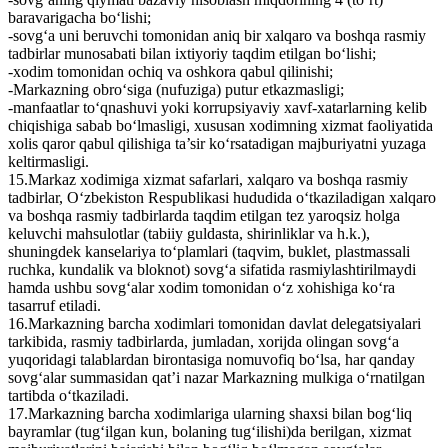
baravarigacha bo‘lishi;
-sovg‘a uni beruvchi tomonidan aniq bir xalqaro va boshqa rasmiy
tadbirlar munosabati bilan ixtiyoriy taqdim etilgan bo‘lishi;
-xodim tomonidan ochiq va oshkora qabul qilinishi;
-Markazning obro‘siga (nufuziga) putur еtkazmasligi;
-manfaatlar to‘qnashuvi yoki korrupsiyaviy xavf-xatarlarning kelib
chiqishiga sabab bo‘lmasligi, xususan xodimning xizmat faoliyatida
xolis qaror qabul qilishiga ta’sir ko‘rsatadigan majburiyatni yuzaga
keltirmasligi.
15.Markaz xodimiga xizmat safarlari, xalqaro va boshqa rasmiy
tadbirlar, O‘zbekiston Respublikasi hududida o‘tkaziladigan xalqaro
va boshqa rasmiy tadbirlarda taqdim etilgan tez yaroqsiz holga
keluvchi mahsulotlar (tabiiy guldasta, shirinliklar va h.k.),
shuningdek kanselariya to‘plamlari (taqvim, buklet, plastmassali
ruchka, kundalik va bloknot) sovg‘a sifatida rasmiylashtirilmaydi
hamda ushbu sovg‘alar xodim tomonidan o‘z xohishiga ko‘ra
tasarruf etiladi.
16.Markazning barcha xodimlari tomonidan davlat delegatsiyalari
tarkibida, rasmiy tadbirlarda, jumladan, xorijda olingan sovg‘a
yuqoridagi talablardan birontasiga nomuvofiq bo‘lsa, har qanday
sovg‘alar summasidan qat’i nazar Markazning mulkiga o‘rnatilgan
tartibda o‘tkaziladi.
17.Markazning barcha xodimlariga ularning shaxsi bilan bog‘liq
bayramlar (tug‘ilgan kun, bolaning tug‘ilishi)da berilgan, xizmat