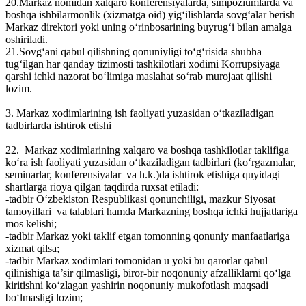
20.Markaz nomidan xalqaro konferensiyalarda, simpoziumlarda va
boshqa ishbilarmonlik (xizmatga oid) yig‘ilishlarda sovg‘alar berish
Markaz direktori yoki uning o‘rinbosarining buyrug‘i bilan amalga
oshiriladi.
21.Sovg‘ani qabul qilishning qonuniyligi to‘g‘risida shubha
tug‘ilgan har qanday tizimosti tashkilotlari xodimi Korrupsiyaga
qarshi ichki nazorat bo‘limiga maslahat so‘rab murojaat qilishi
lozim.
3. Markaz xodimlarining ish faoliyati yuzasidan o‘tkaziladigan
tadbirlarda ishtirok etishi
22. Markaz xodimlarining xalqaro va boshqa tashkilotlar taklifiga
ko‘ra ish faoliyati yuzasidan o‘tkaziladigan tadbirlari (ko‘rgazmalar,
seminarlar, konferensiyalar va h.k.)da ishtirok etishiga quyidagi
shartlarga rioya qilgan taqdirda ruxsat etiladi:
-tadbir O‘zbekiston Respublikasi qonunchiligi, mazkur Siyosat
tamoyillari va talablari hamda Markazning boshqa ichki hujjatlariga
mos kelishi;
-tadbir Markaz yoki taklif etgan tomonning qonuniy manfaatlariga
xizmat qilsa;
-tadbir Markaz xodimlari tomonidan u yoki bu qarorlar qabul
qilinishiga ta’sir qilmasligi, biror-bir noqonuniy afzalliklarni qo‘lga
kiritishni ko‘zlagan yashirin noqonuniy mukofotlash maqsadi
bo‘lmasligi lozim;