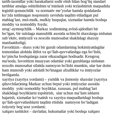
tartib-taomillar yoki harakatlarni sodir etish bilan bog‘liq standart
tartiblar amalga oshirilishini ta’minlash yoki tezlashtirish maqsadida
tegishli qonunchilik va normativ me’yorlar hamda qoidalarda
ko‘zda tutilmagan noqonuniy ravishda taqdim etiladigan pul
mablag‘lari, mol-mulk, mulkiy huquqlar, xizmatlar hamda boshqa
moddiy va nomoddiy foyda;
urug‘-aymoqchilik – Markaz xodimining avlod-ajdodlari bir
bo‘lgan, bir sulolaga mansublik asosida uchinchi shaxslarga nisbatan
sub’ektiv, imtiyozli va noxolis munosabat shaklidagi shaxsiy
manfaatdorligi;
Favoritizm - shaxs yoki bir guruh odamlarning hokimiyatdagilar
tomonidan alohida iltifot va qo‘llab-quvvatlashga ega bo‘lishi,
ko‘pincha boshqalarga zarar еtkazadigan hodisadir. Kengroq
ma'noda, favoritizm muayyan odamlar yoki guruhlarga nisbatan
noxolis munosabat sifatida namoyon bo'lishi mumkin, ular har doim
ham munosib yoki adolatli bo'lmagan afzalliklar va imtiyozlar
berilganda.
xayriya (xayriya yordami) – yuridik va jismoniy shaxslar (xayriya
qiluvchilar)ning Markaz uchun bepul yoki imtiyozlar asosida
moddiy yoki nomoddiy boyliklar, xususan, pul mablag‘lari
shaklidagi boyliklarni topshirish, ular uchun ma’lum ishlarni
bajarish, xizmatlar ko‘rsatish va xayriya maqsadlaridagi boshqa
qo‘llab-quvvatlashlarni taqdim etishda namoyon bo‘ladigan
ixtiyoriy beg‘araz yordami;
xalqaro tashkilot – davlatlar, hukumatlar yoki boshqa xalqaro