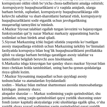
korrupsiyani oldini olish bo‘yicha chora-tadbirlarni amalga oshirish;
-korrupsiyaviy huquqbuzarliklarni o‘z vaqtida aniqlash, ularga
barham berish, oqibatlari, korrupsiyaviy huquqbuzarliklarga olib
keluvchi sabablar va shart-sharoitlarni bartaraf etish, korrupsiyaviy
huquqbuzarliklarni sodir etganlik uchun javobgarlikning
muqarrarligi tamoyilini ta’minlash.
4.Mazkur Siyosat talablari egallab turgan lavozimi va bajarayotgan
funksiyasidan qat’iy nazar Markaz markaziy apparatining barcha
xodimlari uchun birdek amal qiladi.
5.Siyosat Markazning ichki hujjati sifatida yuqorida ko‘rsatilgan
asosiy maqsadlarga erishish uchun Markazning tarkibiy bo‘linmalari
faoliyatida korrupsiya bilan bog‘lik huquqbuzarliklarni profilaktika
qilish va ularga barham berishga qaratilgan asosiy talablar va
tamoyillarni belgilab beruvchi asos hisoblanadi.
6.Markazka ishga kirayotgan har qanday shaxs mazkur Siyosat bilan
imzo chekkan holda tanishishlari, uning barcha qonun-qoidalariga
rioya qilishi lozim.
7.Mazkur Siyosatning maqsadlari uchun quyidagi asosiy
tushunchalar va atamalardan foydalaniladi:
xodim – Markaz bilan mehnat shartnomasi asosida munosabatlarga
kirishgan jismoniy shaxs;
aloqador shaxslar — Markaz xodimining yaqin qarindoshlari, shu
jumladan, uning yaqin qarindoshlari qaysi yuridik shaxsning ustav
fondi (ustav kapitali) aksiyalariga yoki ulushlariga egalik qilsa, o‘sha
yuridik shaxs yoxud xodimning yaqin qarindoshlari qaysi yuridik