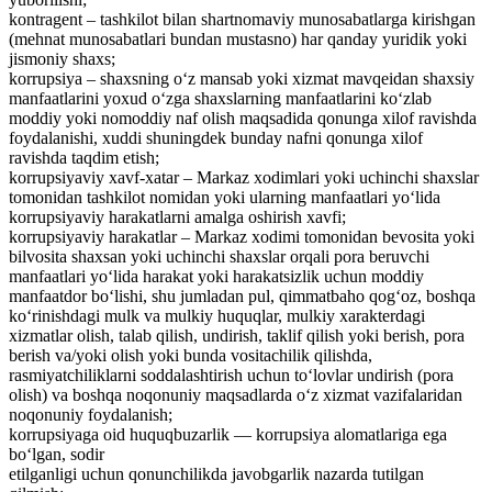
kontragent – tashkilot bilan shartnomaviy munosabatlarga kirishgan
(mehnat munosabatlari bundan mustasno) har qanday yuridik yoki
jismoniy shaxs;
korrupsiya – shaxsning o‘z mansab yoki xizmat mavqeidan shaxsiy
manfaatlarini yoxud o‘zga shaxslarning manfaatlarini ko‘zlab
moddiy yoki nomoddiy naf olish maqsadida qonunga xilof ravishda
foydalanishi, xuddi shuningdek bunday nafni qonunga xilof
ravishda taqdim etish;
korrupsiyaviy xavf-xatar – Markaz xodimlari yoki uchinchi shaxslar
tomonidan tashkilot nomidan yoki ularning manfaatlari yo‘lida
korrupsiyaviy harakatlarni amalga oshirish xavfi;
korrupsiyaviy harakatlar – Markaz xodimi tomonidan bevosita yoki
bilvosita shaxsan yoki uchinchi shaxslar orqali pora beruvchi
manfaatlari yo‘lida harakat yoki harakatsizlik uchun moddiy
manfaatdor bo‘lishi, shu jumladan pul, qimmatbaho qog‘oz, boshqa
ko‘rinishdagi mulk va mulkiy huquqlar, mulkiy xarakterdagi
xizmatlar olish, talab qilish, undirish, taklif qilish yoki berish, pora
berish va/yoki olish yoki bunda vositachilik qilishda,
rasmiyatchiliklarni soddalashtirish uchun to‘lovlar undirish (pora
olish) va boshqa noqonuniy maqsadlarda o‘z xizmat vazifalaridan
noqonuniy foydalanish;
korrupsiyaga oid huquqbuzarlik — korrupsiya alomatlariga ega
bo‘lgan, sodir
etilganligi uchun qonunchilikda javobgarlik nazarda tutilgan