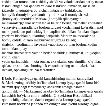
tashkilotlar tomonidan tashkiliy shakli va vakolatlaridan qat’iy nazar
tashkil etilgan har qanday xalqaro tashkilot, jumladan, masalan
iqtisodiy integratsiya bo‘yicha mintaqaviy tashkilotlar.
homiylik (homiylik yordami) – yuridik va jismoniy shaxslar
(homiylar) tomonidan Markaz (homiylik qilinayotgan
muassasalar)ga ular uchun ishlar bajarib berish, xizmatlar ko‘rsatish
va xayriya maqsadlarida boshqa turdagi yordamlarni ko‘rsatish, mol-
mulk, jumladan pul mablag‘lari taqdim etish bilan ifodalanadigan
yordami hisoblanib, ularning natijasida Markaz muassasalarida
homiy oldida o‘zaro majburiyatlar yuzaga keladi;
shafelik – xodimning lavozimi yuqoriroq bo‘lgan boshqa xodim
tomonidan qulay
mehnat sharoitlarini yaratib berish shaklidagi himoyasi, uni yoqlab
yonini olishi;
yaqin qarindoshlar— ota-onalar, aka-ukalar, opa-singillar, o‘g‘illar,
qizlar, er-xotinlar, shuningdek er-xotinlarning ota-onalari, aka-
ukalari, opa-singillari va farzandlari.
II bob. Korrupsiyaga qarshi kurashishning muhim tamoyillari
8. Markazning tarkibiy bo‘linmalari korrupsiyaga qarshi kurashish
tizimini quyidagi tamoyillarga asoslanib amalga oshiradi:
qonuniylik — Markazning tarkibiy bo‘linmalari korrupsiyaga qarshi
kurashish bo‘yicha chora-tadbirlar O‘zbekiston Respublikasi
qonunchiligi talablari, davlat organlarida korrupsiyaga qarshi
kurashish bo‘yicha jahonda tan olingan amaliyotni hisobga olgan