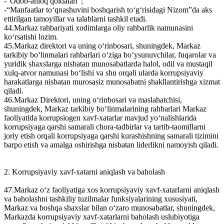
-“Odob-ahloq qoidalari”;
-“Manfaatlar to‘qnashuvini boshqarish to‘g‘risidagi Nizom”da aks
ettirilgan tamoyillar va talablarni tashkil etadi.
44.Markaz rahbariyati xodimlarga oliy rahbarlik namunasini
ko‘rsatishi lozim.
45.Markaz direktori va uning o‘rinbosari, shuningdek, Markaz
tarkibiy bo‘linmalari rahbarlari o‘ziga bo‘ysunuvchilar, fuqarolar va
yuridik shaxslarga nisbatan munosabatlarda halol, odil va mustaqil
xulq-atvor namunasi bo‘lishi va shu orqali ularda korrupsiyaviy
harakatlarga nisbatan murosasiz munosabatni shakllantirishga xizmat
qiladi.
46.Markaz Direktori, uning o‘rinbosari va maslahatchisi,
shuningdek, Markaz tarkibiy bo‘linmalarining rahbarlari Markaz
faoliyatida korrupsiogen xavf-xatarlar mavjud yo‘nalishlarida
korrupsiyaga qarshi samarali chora-tadbirlar va tartib-taomillarni
joriy etish orqali korrupsiyaga qarshi kurashishning samarali tizimini
barpo etish va amalga oshirishga nisbatan liderlikni namoyish qiladi.
2. Korrupsiyaviy xavf-xatarni aniqlash va baholash
47.Markaz o‘z faoliyatiga xos korrupsiyaviy xavf-xatarlarni aniqlash
va baholashni tashkiliy tuzilmalar funksiyalarining xususiyati,
Markaz va boshqa shaxslar bilan o‘zaro munosabatlar, shuningdek,
Markazda korrupsiyaviy xavf-xatarlarni baholash uslubiyotiga