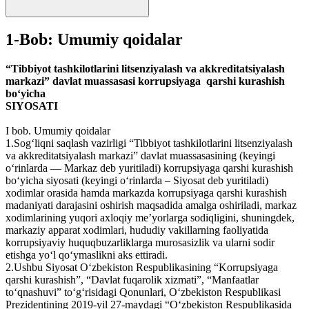
1-Bob: Umumiy qoidalar
“Tibbiyot tashkilotlarini litsenziyalash va akkreditatsiyalash
markazi” davlat muassasasi korrupsiyaga qarshi kurashish
bo‘yicha
SIYOSATI
I bob. Umumiy qoidalar
1.Sog‘liqni saqlash vazirligi “Tibbiyot tashkilotlarini litsenziyalash
va akkreditatsiyalash markazi” davlat muassasasining (keyingi
o‘rinlarda — Markaz deb yuritiladi) korrupsiyaga qarshi kurashish
bo‘yicha siyosati (keyingi o‘rinlarda – Siyosat deb yuritiladi)
xodimlar orasida hamda markazda korrupsiyaga qarshi kurashish
madaniyati darajasini oshirish maqsadida amalga oshiriladi, markaz
xodimlarining yuqori axloqiy me’yorlarga sodiqligini, shuningdek,
markaziy apparat xodimlari, hududiy vakillarning faoliyatida
korrupsiyaviy huquqbuzarliklarga murosasizlik va ularni sodir
etishga yo‘l qo‘ymaslikni aks ettiradi.
2.Ushbu Siyosat O‘zbekiston Respublikasining “Korrupsiyaga
qarshi kurashish”, “Davlat fuqarolik xizmati”, “Manfaatlar
to‘qnashuvi” to‘g‘risidagi Qonunlari, O‘zbekiston Respublikasi
Prezidentining 2019-yil 27-maydagi “O‘zbekiston Respublikasida