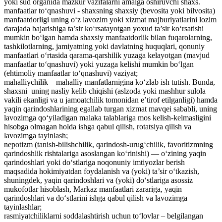
yoki sud organida mazkur vazifalarni amalga oshiruvchi shaxs.
manfaatlar to‘qnashuvi - shaxsning shaxsiy (bevosita yoki bilvosita)
manfaatdorligi uning o‘z lavozim yoki xizmat majburiyatlarini lozim
darajada bajarishiga ta’sir ko‘rsatayotgan yoxud ta’sir ko‘rsatishi
mumkin bo‘lgan hamda shaxsiy manfaatdorlik bilan fuqarolarning,
tashkilotlarning, jamiyatning yoki davlatning huquqlari, qonuniy
manfaatlari o‘rtasida qarama-qarshilik yuzaga kelayotgan (mavjud
manfaatlar to‘qnashuvi) yoki yuzaga kelishi mumkin bo‘lgan
(ehtimoliy manfaatlar to‘qnashuvi) vaziyat;
mahalliychilik – mahalliy manfatlarnigina ko‘zlab ish tutish. Bunda,
shaxsni uning nasliy kelib chiqishi (aslzoda yoki mashhur sulola
vakili ekanligi va u jamoatchilik tomonidan e’tirof etilganligi) hamda
yaqin qarindoshlarining egallab turgan xizmat mavqei sababli, uning
lavozimga qo‘yiladigan malaka talablariga mos kelish-kelmasligini
hisobga olmagan holda ishga qabul qilish, rotatsiya qilish va
lavozimga tayinlash;
nepotizm (tanish-bilishchilik, qarindosh-urug‘chilik, favoritizmning
qarindoshlik rishtalariga asoslangan ko‘rinishi) — o‘zining yaqin
qarindoshlari yoki do‘stlariga noqonuniy imtiyozlar berish
maqsadida hokimiyatdan foydalanish va (yoki) ta’sir o‘tkazish,
shuningdek, yaqin qarindoshlari va (yoki) do‘stlariga asossiz
mukofotlar hisoblash, Markaz manfaatlari zarariga, yaqin
qarindoshlari va do‘stlarini ishga qabul qilish va lavozimga
tayinlashlar;
rasmiyatchiliklarni soddalashtirish uchun to‘lovlar – belgilangan