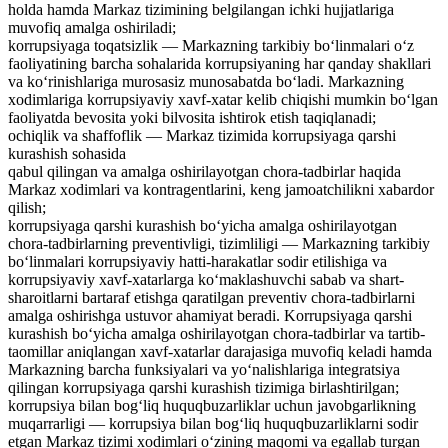
holda hamda Markaz tizimining belgilangan ichki hujjatlariga
muvofiq amalga oshiriladi;
korrupsiyaga toqatsizlik — Markazning tarkibiy bo‘linmalari o‘z
faoliyatining barcha sohalarida korrupsiyaning har qanday shakllari
va ko‘rinishlariga murosasiz munosabatda bo‘ladi. Markazning
xodimlariga korrupsiyaviy xavf-xatar kelib chiqishi mumkin bo‘lgan
faoliyatda bevosita yoki bilvosita ishtirok etish taqiqlanadi;
ochiqlik va shaffoflik — Markaz tizimida korrupsiyaga qarshi
kurashish sohasida
qabul qilingan va amalga oshirilayotgan chora-tadbirlar haqida
Markaz xodimlari va kontragentlarini, keng jamoatchilikni xabardor
qilish;
korrupsiyaga qarshi kurashish bo‘yicha amalga oshirilayotgan
chora-tadbirlarning preventivligi, tizimliligi — Markazning tarkibiy
bo‘linmalari korrupsiyaviy hatti-harakatlar sodir etilishiga va
korrupsiyaviy xavf-xatarlarga ko‘maklashuvchi sabab va shart-
sharoitlarni bartaraf etishga qaratilgan preventiv chora-tadbirlarni
amalga oshirishga ustuvor ahamiyat beradi. Korrupsiyaga qarshi
kurashish bo‘yicha amalga oshirilayotgan chora-tadbirlar va tartib-
taomillar aniqlangan xavf-xatarlar darajasiga muvofiq keladi hamda
Markazning barcha funksiyalari va yo‘nalishlariga integratsiya
qilingan korrupsiyaga qarshi kurashish tizimiga birlashtirilgan;
korrupsiya bilan bog‘liq huquqbuzarliklar uchun javobgarlikning
muqarrarligi — korrupsiya bilan bog‘liq huquqbuzarliklarni sodir
etgan Markaz tizimi xodimlari o‘zining maqomi va egallab turgan