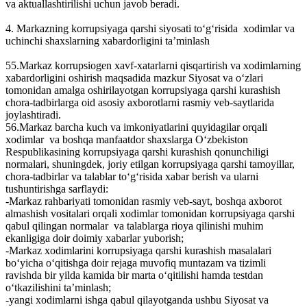
va aktuallashtirilishi uchun javob beradi.
4. Markazning korrupsiyaga qarshi siyosati to‘g‘risida xodimlar va
uchinchi shaxslarning xabardorligini ta’minlash
55.Markaz korrupsiogen xavf-xatarlarni qisqartirish va xodimlarning
xabardorligini oshirish maqsadida mazkur Siyosat va o‘zlari
tomonidan amalga oshirilayotgan korrupsiyaga qarshi kurashish
chora-tadbirlarga oid asosiy axborotlarni rasmiy veb-saytlarida
joylashtiradi.
56.Markaz barcha kuch va imkoniyatlarini quyidagilar orqali
xodimlar va boshqa manfaatdor shaxslarga O‘zbekiston
Respublikasining korrupsiyaga qarshi kurashish qonunchiligi
normalari, shuningdek, joriy etilgan korrupsiyaga qarshi tamoyillar,
chora-tadbirlar va talablar to‘g‘risida xabar berish va ularni
tushuntirishga sarflaydi:
-Markaz rahbariyati tomonidan rasmiy veb-sayt, boshqa axborot
almashish vositalari orqali xodimlar tomonidan korrupsiyaga qarshi
qabul qilingan normalar va talablarga rioya qilinishi muhim
ekanligiga doir doimiy xabarlar yuborish;
-Markaz xodimlarini korrupsiyaga qarshi kurashish masalalari
bo‘yicha o‘qitishga doir rejaga muvofiq muntazam va tizimli
ravishda bir yilda kamida bir marta o‘qitilishi hamda testdan
o‘tkazilishini ta’minlash;
-yangi xodimlarni ishga qabul qilayotganda ushbu Siyosat va