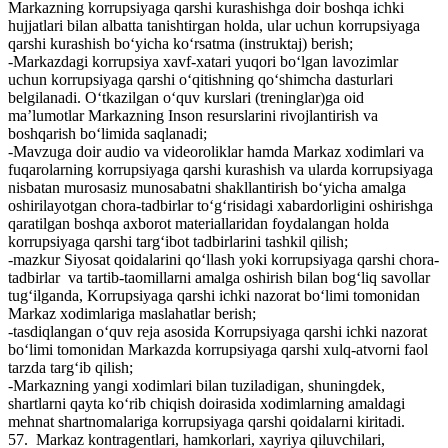
Markazning korrupsiyaga qarshi kurashishga doir boshqa ichki
hujjatlari bilan albatta tanishtirgan holda, ular uchun korrupsiyaga
qarshi kurashish bo‘yicha ko‘rsatma (instruktaj) berish;
-Markazdagi korrupsiya xavf-xatari yuqori bo‘lgan lavozimlar
uchun korrupsiyaga qarshi o‘qitishning qo‘shimcha dasturlari
belgilanadi. O‘tkazilgan o‘quv kurslari (treninglar)ga oid
ma’lumotlar Markazning Inson resurslarini rivojlantirish va
boshqarish bo‘limida saqlanadi;
-Mavzuga doir audio va videoroliklar hamda Markaz xodimlari va
fuqarolarning korrupsiyaga qarshi kurashish va ularda korrupsiyaga
nisbatan murosasiz munosabatni shakllantirish bo‘yicha amalga
oshirilayotgan chora-tadbirlar to‘g‘risidagi xabardorligini oshirishga
qaratilgan boshqa axborot materiallaridan foydalangan holda
korrupsiyaga qarshi targ‘ibot tadbirlarini tashkil qilish;
-mazkur Siyosat qoidalarini qo‘llash yoki korrupsiyaga qarshi chora-
tadbirlar va tartib-taomillarni amalga oshirish bilan bog‘liq savollar
tug‘ilganda, Korrupsiyaga qarshi ichki nazorat bo‘limi tomonidan
Markaz xodimlariga maslahatlar berish;
-tasdiqlangan o‘quv reja asosida Korrupsiyaga qarshi ichki nazorat
bo‘limi tomonidan Markazda korrupsiyaga qarshi xulq-atvorni faol
tarzda targ‘ib qilish;
-Markazning yangi xodimlari bilan tuziladigan, shuningdek,
shartlarni qayta ko‘rib chiqish doirasida xodimlarning amaldagi
mehnat shartnomalariga korrupsiyaga qarshi qoidalarni kiritadi.
57. Markaz kontragentlari, hamkorlari, xayriya qiluvchilari,