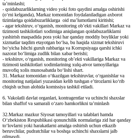
ta’minlashi;
- qoidabuzarliklarning video yoki foto qaydini amalga oshirishi
(o‘rni kelganda), Markaz tomonidan foydalaniladigan axborot
tizimlariga qoidabuzarliklarga oid ma’lumotlarni kiritishi;
- agar tekshiruv, o‘rganish, monitoring ob’ekti vakillari Markaz va
tizimosti tashkilotlari xodimiga aniqlangan qoidabuzarliklarni
yashirish maqsadida pora yoki har qanday moddiy boyliklar yoki
xizmatlar taqdim etayotgan bo‘lsa, bu haqida xizmat tekshiruvi
bo‘yicha Ishchi guruh rahbariga va Korrupsiyaga qarshi ichki
nazorat bo‘limiga zudlik bilan xabar berishi;
- tekshiruv, o‘rganish, monitoring ob’ekti vakillariga Markaz va
tizimosti tashkilotlari xodimlarining xulq-atvor tamoyillariga
muvofiq xolis munosabatda bo‘lishi shart.
31. Markaz tomonidan o‘tkazilgan tekshiruvlar, o‘rganishlar va
monitoring natijalari yuzasidan kelib tushgan e’tirozlarni ko‘rib
chiqish uchun alohida komissiya tashkil etiladi.
6. Vakolatli davlat organlari, kontragentlar va uchinchi shaxslar
bilan shaffof va samarali o‘zaro hamkorlikni ta’minlash
32.Markaz mazkur Siyosat tamoyillari va talablari hamda
O‘zbekiston Respublikasi qonunchilik normalariga zid har qanday
to‘lovlarni yoki harakatlarni amalga oshirish uchun еtkazib
beruvchilar, pudratchilar va boshqa uchinchi shaxslarni jalb
qilmaydi.