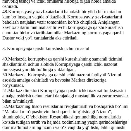
muvofiq tashqi va ichki omillarni hisobga olgan holda amalda
oshiradi.
48.Korrupsiyaviy xavf-xatarlarni baholash bir yilda bir martadan
kam bo‘lmagan vaqtda o‘tkaziladi. Korrupsiyaviy xavf-xatarlarni
baholash natijalari vazir tomonidan ko‘rib chiqiladi. Aniqlangan
xavf-xatarlarni minimallashtiruvchi korrupsiyaga qarshi kurashish
chora-tadbirlar va tartib-taomillar Markazning korrupsiyaga qarshi
Dastur yoki yo‘l xaritalarida aks ettiriladi.
3. Korrupsiyaga qarshi kurashish uchun mas’ul
49.Markazda korrupsiyaga qarshi kurashishning samarali tizimini
shakllantirish uchun alohida Korrupsiyaga qarshi ichki nazorat
funksiyasi yuridik bo‘limga yuklatilgan.
50.Markazda Korrupsiyaga qarshi ichki nazorat faoliyati Nizomi
asosida amalga oshiriladi va bevosita Markaz direktoriga
bo‘ysunadi.
51.Markaz direktori Korrupsiyaga qarshi ichki nazorat funksiyasini
amalga oshirish uchun еtarli darajadagi mustaqillik va zarur resurslar
bilan ta’minlaydi.
52.Markazning Inson resurslarini rivojlantirish va boshqarish bo‘limi
“Manfaatlar to‘qnashuvini boshqarish to‘g‘risidagi Nizom”,
shuningdek, O‘zbekiston Respublikasi qonunchiligi normalarida
ko‘zda tutilgan tartib va hajmda xodimlarning yaqin qarindoshlariga
doir ma’lumotlarning tizimli va o‘z vaqtida yig‘ilishi, tahlil qilinishi