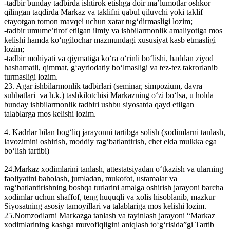
-tadbir bunday tadbirda ishtirok etishga doir ma’lumotlar oshkor
qilingan taqdirda Markaz va taklifni qabul qiluvchi yoki taklif
etayotgan tomon mavqei uchun xatar tug‘dirmasligi lozim;
-tadbir umume’tirof etilgan ilmiy va ishbilarmonlik amaliyotiga mos
kelishi hamda ko‘ngilochar mazmundagi xususiyat kasb etmasligi
lozim;
-tadbir mohiyati va qiymatiga ko‘ra o‘rinli bo‘lishi, haddan ziyod
hashamatli, qimmat, g‘ayriodatiy bo‘lmasligi va tez-tez takrorlanib
turmasligi lozim.
23. Agar ishbilarmonlik tadbirlari (seminar, simpozium, davra
suhbatlari va h.k.) tashkilotchisi Markazning o‘zi bo‘lsa, u holda
bunday ishbilarmonlik tadbiri ushbu siyosatda qayd etilgan
talablarga mos kelishi lozim.
4. Kadrlar bilan bog‘liq jarayonni tartibga solish (xodimlarni tanlash,
lavozimini oshirish, moddiy rag‘batlantirish, chet elda mulkka ega
bo‘lish tartibi)
24.Markaz xodimlarini tanlash, attestatsiyadan o‘tkazish va ularning
faoliyatini baholash, jumladan, mukofot, ustamalar va
rag‘batlantirishning boshqa turlarini amalga oshirish jarayoni barcha
xodimlar uchun shaffof, teng huquqli va xolis hisoblanib, mazkur
Siyosatning asosiy tamoyillari va talablariga mos kelishi lozim.
25.Nomzodlarni Markazga tanlash va tayinlash jarayoni “Markaz
xodimlarining kasbga muvofiqligini aniqlash to‘g‘risida”gi Tartib