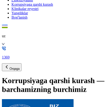
Litsenziyalash
Korrupsiyaga qarshi kurash
Klinikalar reyestri
Yangiliklar
Bog'lanish
uz
1369
Orqaga
Korrupsiyaga qarshi kurash —
barchamizning burchimiz