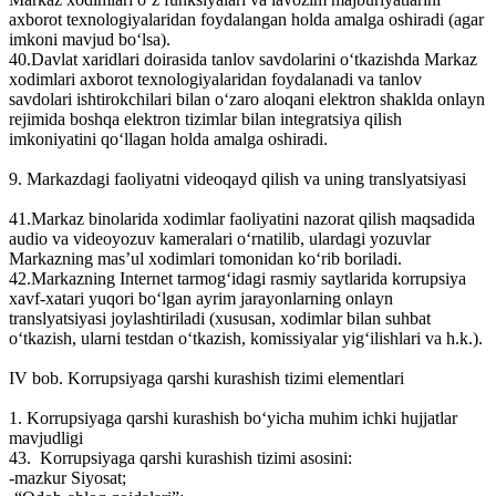
axborot texnologiyalaridan foydalangan holda amalga oshiradi (agar
imkoni mavjud bo‘lsa).
40.Davlat xaridlari doirasida tanlov savdolarini o‘tkazishda Markaz
xodimlari axborot texnologiyalaridan foydalanadi va tanlov
savdolari ishtirokchilari bilan o‘zaro aloqani elektron shaklda onlayn
rejimida boshqa elektron tizimlar bilan integratsiya qilish
imkoniyatini qo‘llagan holda amalga oshiradi.
9. Markazdagi faoliyatni videoqayd qilish va uning translyatsiyasi
41.Markaz binolarida xodimlar faoliyatini nazorat qilish maqsadida
audio va videoyozuv kameralari o‘rnatilib, ulardagi yozuvlar
Markazning mas’ul xodimlari tomonidan ko‘rib boriladi.
42.Markazning Internet tarmog‘idagi rasmiy saytlarida korrupsiya
xavf-xatari yuqori bo‘lgan ayrim jarayonlarning onlayn
translyatsiyasi joylashtiriladi (xususan, xodimlar bilan suhbat
o‘tkazish, ularni testdan o‘tkazish, komissiyalar yig‘ilishlari va h.k.).
IV bob. Korrupsiyaga qarshi kurashish tizimi elementlari
1. Korrupsiyaga qarshi kurashish bo‘yicha muhim ichki hujjatlar
mavjudligi
43. Korrupsiyaga qarshi kurashish tizimi asosini:
-mazkur Siyosat;