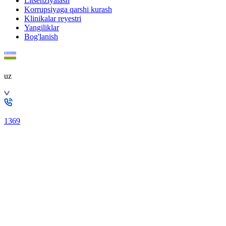
Litsenziyalash
Korrupsiyaga qarshi kurash
Klinikalar reyestri
Yangiliklar
Bog'lanish
uz
1369