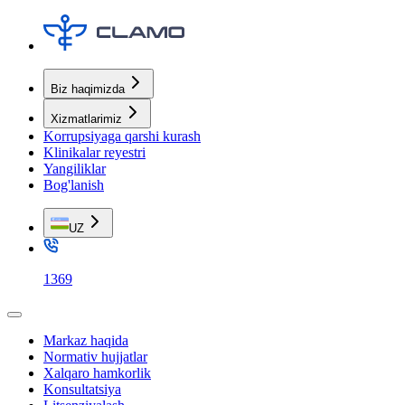
Biz haqimizda
Xizmatlarimiz
Korrupsiyaga qarshi kurash
Klinikalar reyestri
Yangiliklar
Bog'lanish
UZ
1369
Markaz haqida
Normativ hujjatlar
Xalqaro hamkorlik
Konsultatsiya