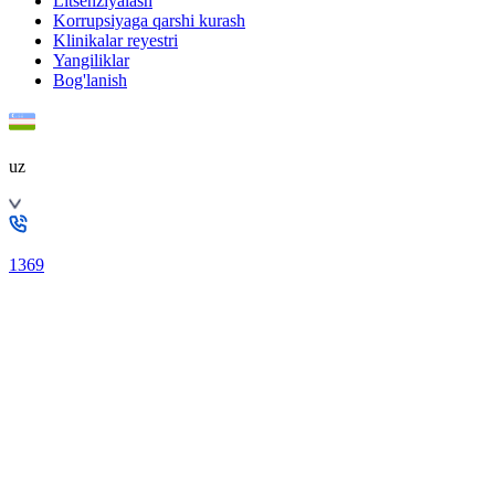
Litsenziyalash
Korrupsiyaga qarshi kurash
Klinikalar reyestri
Yangiliklar
Bog'lanish
uz
1369