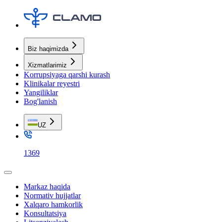
Biz haqimizda
Xizmatlarimiz
Korrupsiyaga qarshi kurash
Klinikalar reyestri
Yangiliklar
Bog'lanish
UZ
1369
Markaz haqida
Normativ hujjatlar
Xalqaro hamkorlik
Konsultatsiya