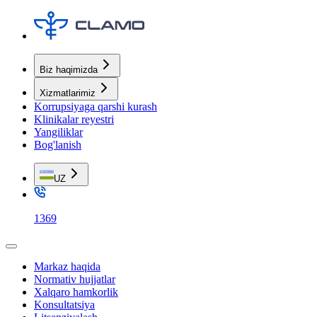
Biz haqimizda
Xizmatlarimiz
Korrupsiyaga qarshi kurash
Klinikalar reyestri
Yangiliklar
Bog'lanish
UZ
1369
Markaz haqida
Normativ hujjatlar
Xalqaro hamkorlik
Konsultatsiya