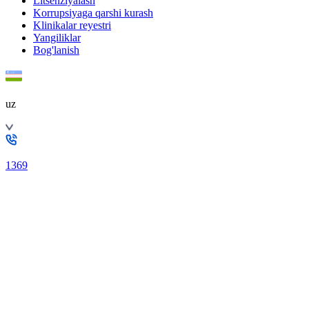
Litsenziyalash
Korrupsiyaga qarshi kurash
Klinikalar reyestri
Yangiliklar
Bog'lanish
uz
1369