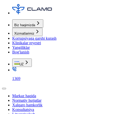
Biz haqimizda
Xizmatlarimiz
Korrupsiyaga qarshi kurash
Klinikalar reyestri
Yangiliklar
Bog'lanish
UZ
1369
Markaz haqida
Normativ hujjatlar
Xalqaro hamkorlik
Konsultatsiya