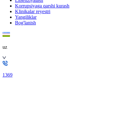
Litsenziyalash
Korrupsiyaga qarshi kurash
Klinikalar reyestri
Yangiliklar
Bog'lanish
uz
1369