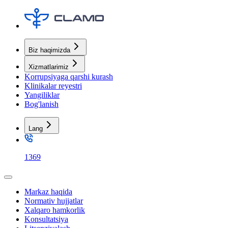
Biz haqimizda
Xizmatlarimiz
Korrupsiyaga qarshi kurash
Klinikalar reyestri
Yangiliklar
Bog'lanish
Lang
1369
Markaz haqida
Normativ hujjatlar
Xalqaro hamkorlik
Konsultatsiya