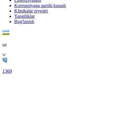
Litsenziyalash
Korrupsiyaga qarshi kurash
Klinikalar reyestri
Yangiliklar
Bog'lanish
uz
1369